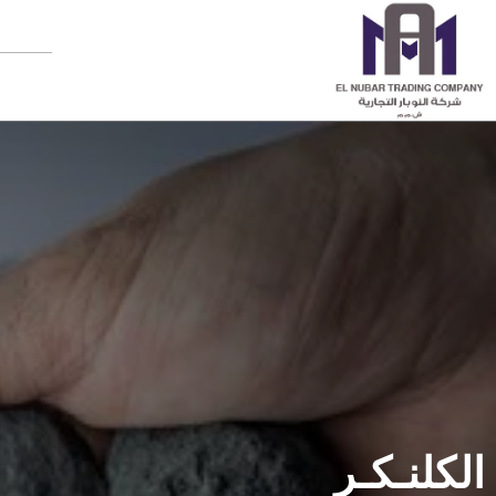
الكلنـكـر